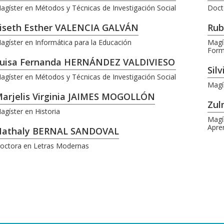
agíster en Métodos y Técnicas de Investigación Social
Docto
iseth Esther VALENCIA GALVÁN
Rub
agíster en Informática para la Educación
Magí
Form
uisa Fernanda HERNÁNDEZ VALDIVIESO
Sil
agíster en Métodos y Técnicas de Investigación Social
Magís
arjelis Virginia JAIMES MOGOLLÓN
Zul
agíster en Historia
Magí
Apre
athaly BERNAL SANDOVAL
octora en Letras Modernas