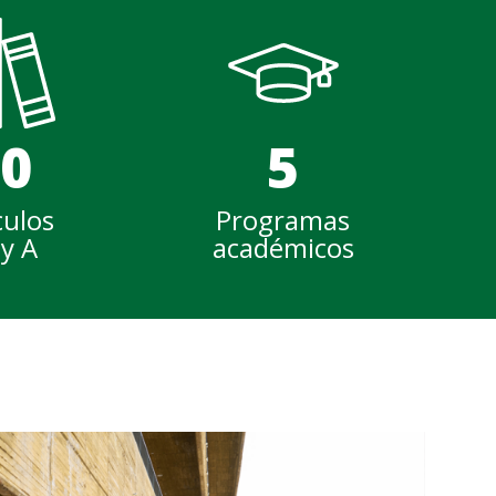
0
5
culos
Programas
y A
académicos