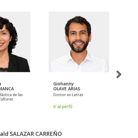
a
Giohanny
Lu
AMANCA
OLAVE ARIAS
CÁ
áctica de las
Doctor en Letras
Mag
Culturas
Fra
Se
Ir al perfil
Ir 
ald SALAZAR CARREÑO