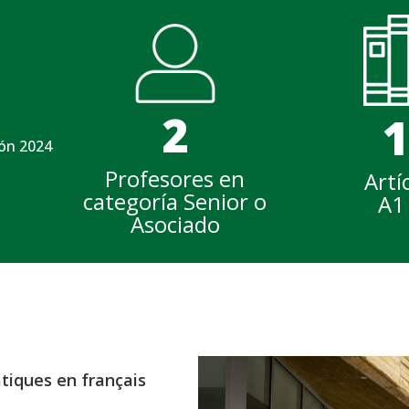
2
1
ión 2024
Profesores en
Artí
categoría Senior o
A1 
Asociado
atiques en français